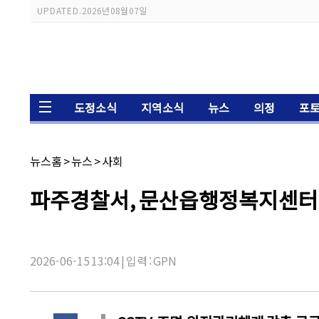
스
UPDATED.
2026년 08월 07일
크
롤
이
동
상
태
바
도정소식
지역소식
뉴스
의정
포
채
뉴스홈
>
뉴스
>
사회
널
명:
기
파주경찰서, 문산읍행정복지센터 
사
제
목:
2026-06-15 13:04 | 입력 : GPN