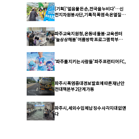
[기획] ‘얼음물 든 손,전국을 누비다’…신
천지자원봉사단,기록적 폭염 속 온열질환
예방 총력
파주교육지원청, 온동네 돌봄·교육센터
‘늘상상해봄’ 여름방학 프로그램 학부모·
학생 큰 호응
‘파주를 지키는 사람들’ 파주 프런티어 FC,
파주시 폭염중대경보 발효에 따른 재난안
전대책본부 2단계 가동
파주시, 세외수입 체납 징수 사각지대 없앤
다