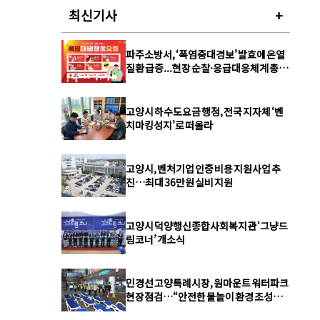
최신기사
+
파주소방서, ‘폭염중대경보’ 발효에 온열
질환 급증...현장 순찰·응급대응체계 총력
강화
고양시 하수도요금 행정, 전국 지자체 ‘벤
치마킹성지’로 떠올라
고양시, 벤처기업 인증 비용 지원사업 추
진…최대 36만원 실비 지원
고양시 덕양행신종합사회복지관 ‘그냥드
림코너’ 개소식
민경선 고양특례시장, 원마운트 워터파크
현장점검…“안전한 물놀이 환경 조성에
최선”