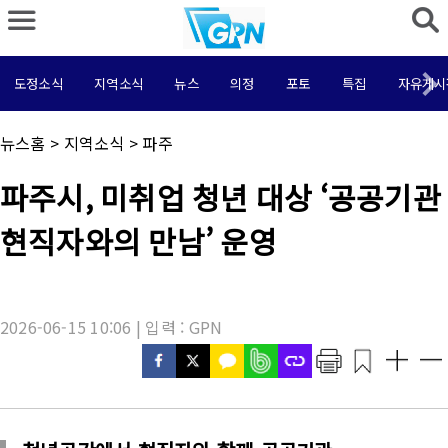
도정소식
지역소식
뉴스
의정
포토
특집
자유게시
채
뉴스홈
>
지역소식
>
파주
널
명
기
파주시, 미취업 청년 대상 ‘공공기관
:
사
제
현직자와의 만남’ 운영
목
:
2026-06-15 10:06 | 입력 : GPN