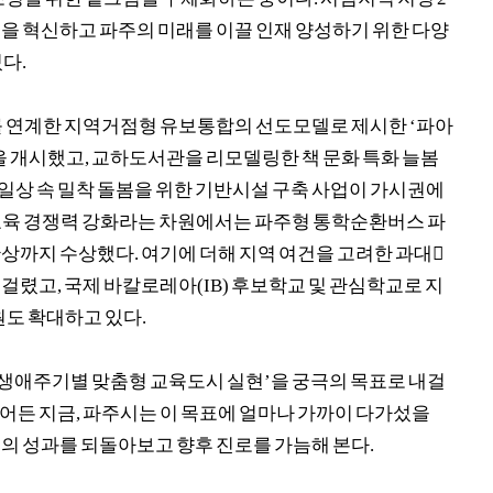
을 혁신하고 파주의 미래를 이끌 인재 양성하기 위한 다양
있다
.
 연계한 지역거점형 유보통합의 선도모델로 제시한
‘
파아
을 개시했고
,
교하도서관을 리모델링한 책 문화 특화 늘봄
 일상 속 밀착 돌봄을 위한 기반시설 구축 사업이 가시권에
교육 경쟁력 강화라는 차원에서는 파주형 통학순환버스 파
관상까지 수상했다
.
여기에 더해 지역 여건을 고려한 과대

 걸렸고
,
국제 바칼로레아
(IB)
후보학교 및 관심학교로 지
원도 확대하고 있다
.
생애주기별 맞춤형 교육도시 실현
’
을 궁극의 목표로 내걸
어든 지금
,
파주시는 이 목표에 얼마나 가까이 다가섰을
의 성과를 되돌아보고 향후 진로를 가늠해 본다
.