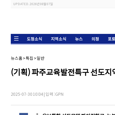
스
UPDATED.
2026년 08월 07일
크
롤
이
동
상
태
바
도정소식
지역소식
뉴스
의정
포
채
뉴스홈
>
특집
>
일반
널
명:
기
(기획) 파주교육발전특구 선도지역
사
제
목:
2025-07-30 10:04 | 입력 : GPN