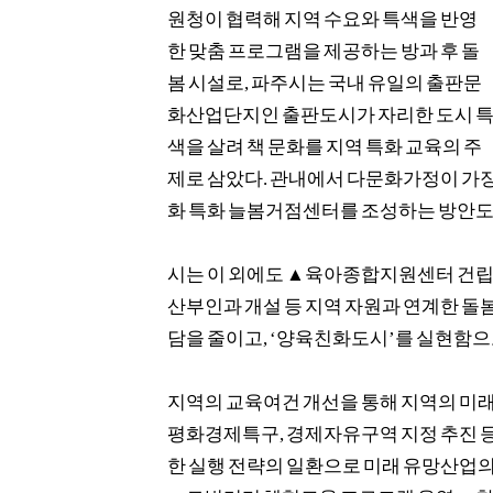
원청이 협력해 지역 수요와 특색을 반영
한 맞춤 프로그램을 제공하는 방과 후 돌
봄 시설로
,
파주시는 국내 유일의 출판문
화산업단지인 출판도시가 자리한 도시 
색을 살려 책 문화를 지역 특화 교육의 주
제로 삼았다
.
관내에서 다문화가정이 가장
화 특화 늘봄거점센터를 조성하는 방안도
시는 이 외에도
▲
육아종합지원센터 건
산부인과 개설 등 지역 자원과 연계한 돌
담을 줄이고
, ‘
양육친화도시
’
를 실현함으
지역의 교육여건 개선을 통해 지역의 미래
평화경제특구
,
경제자유구역 지정 추진 
한 실행 전략의 일환으로 미래 유망산업의