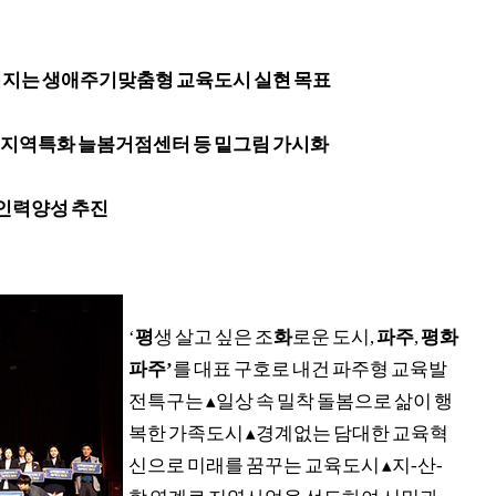
어지는 생애주기맞춤형 교육도시 실현 목표
지역특화 늘봄거점센터 등 밑그림 가시화
 인력양성 추진
‘
평
생 살고 싶은 조
화
로운 도시
,
파주
,
평화
파주
’
를 대표 구호로 내건 파주형 교육발
전특구는
▴
일상 속 밀착 돌봄으로 삶이 행
복한 가족도시
▴
경계없는 담대한 교육혁
신으로 미래를 꿈꾸는 교육도시
▴
지
-
산
-