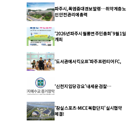
파주시, 폭염중대경보 발령… 취약계층 노
인 안전관리에 총력
‘2026년 파주시 월롱면 주민총회’ 9월 1일
개최
‘도서관에서 킥오프’파주 프런티어 FC,
‘신천지 입당 강요’ 내세운 검찰…
'잠실 스포츠·MICE 복합단지' 실시협약
체결!