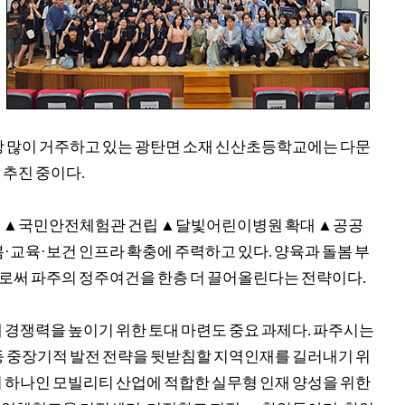
특
 많이 거주하고 있는 광탄면 소재 신산초등학교에는 다문
 추진 중이다
.
립
▲
국민안전체험관 건립
▲
달빛어린이병원 확대
▲
공공
봄
·
교육
·
보건 인프라 확충에 주력하고 있다
.
양육과 돌봄 부
로써 파주의 정주여건을 한층 더 끌어올린다는 전략이다
.
 경쟁력을 높이기 위한 토대 마련도 중요 과제다
.
파주시는
등 중장기적 발전 전략을 뒷받침할 지역인재를 길러내기 위
 하나인 모빌리티 산업에 적합한 실무형 인재 양성을 위한