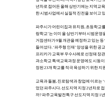
년차로 접어든 올해 상반기에는 지역교육
한 시범사업에서 실질적 진전을 보이고 
파주시가 어린이집과 유치원
,
초등학교를
랑학교
’
는 이미 올 상반기부터 시범운영
거점센터가
9
월 개관을 예정하고 있는 등
들어섰다
. ‘
파주형 인재
’
양성을 위한 공
프리카가 교육부 우수사례로 선정돼 장
과소학교 특색교육과정 운영에도 시동이
정된
23
개 학교를 적극 육성하기 위한 지
교육과 돌봄
,
진로탐색과 창업에 이르는
‘
었던 파주시다
.
선도지역 지정
2
년차로 접
까
?
파주교육발전특구 선도지역 지정
1
년