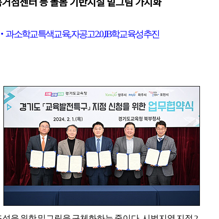
봄거점센터 등 돌봄 기반시설 밑그림 가시화
‧
과소학교 특색교육
,
자공고
2.0, IB
학교 육성 추진
조성을 위한 밑그림을 구체화하는 중이다
.
시범지역 지정
2