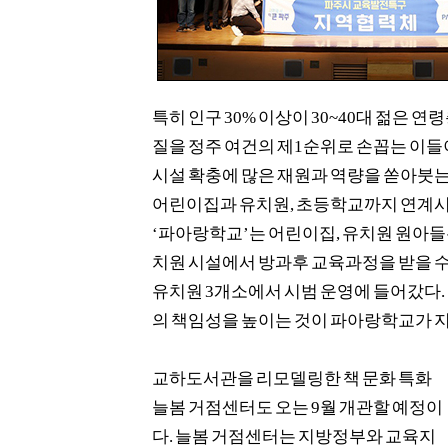
특히 인구
30%
이상이
30~40
대 젊은 연
질을 정주 여건의 제
1
순위로 손꼽는 이들
시설 확충에 많은 재원과 역량을 쏟아붓
어린이집과 유치원
,
초등학교까지 연계
‘
파아랑학교
’
는 어린이집
,
유치원 원아들
치원 시설에서 방과후 교육과정을 받을 수
유치원
3
개소에서 시범 운영에 들어갔다
.
의 책임성을 높이는 것이 파아랑학교가 
교하도서관을 리모델링한 책 문화 특화
늘봄 거점센터도 오는
9
월 개관할 예정이
다
.
늘봄 거점센터는 지방정부와 교육지