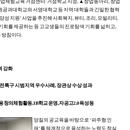
업체험교육 거점센터
·
거점학교 지정
,
▲
창업동아리
,
창업
원공과대학교와 서영대학교 등 지역 대학들과 긴밀한 협력
 양성 지원
’
사업을 추진해 사회복지
,
뷰티
,
조리
,
모빌리티
,
기회를 제공하는 등 고교생들의 진로탐색 기회를 넓히고
,
는 방침이다
.
력 강화
전특구 시범지역 우수사례
,
장관상 수상 성과
용 창의체험활동
, IB
학교 운영
,
자공고
2.0
육성 등
양질의 공교육을 바탕으로
‘
파주형 인
재
’
를 체계적으로 육성하는 노력도 착실