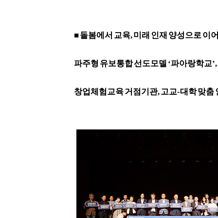
■
돌봄에서 교육
,
미래 인재 양성으로 이
파주형 유보통합 선도모델
‘
파아랑학교
’,
창업체험교육 거점기관
,
고교
-
대학 맞춤