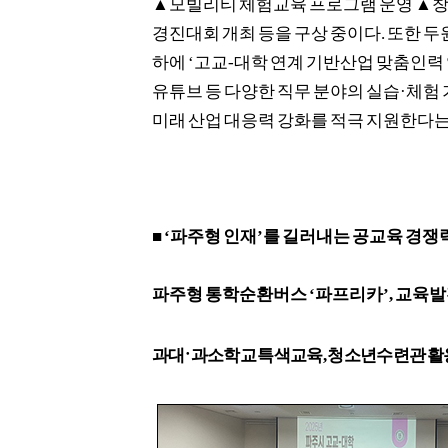
▲
모빌리티 체험교육 프로그램 운영
▲
창
경진대회 개최 등을 구상 중이다
.
또한 두
하에
‘
고교
-
대학 연계 기반산업 맞춤인력
유튜브 등 다양한 직무 분야의 실습
·
체험 
미래 산업 대응력 강화를 적극 지원한다
■
‘
파주형 인재
’
를 길러내는 공교육 경쟁
파주형 통학순환버스
‘
파프리카
’,
교육발
·
과대
과소학교 특색교육
,
청소년수련관 활