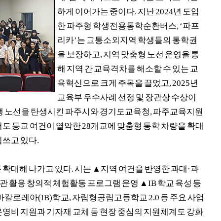
하게 이어가는 중이다
.
지난
2024
년 도입
한 파주형
학생전용통학순환버스
, ‘
파프
리카
’
는 교통소외지역 학생들의
통학권
을 보장하고
,
지역 맞춤형 노선 운영을 통
해 지역 간 교육격차를 해소할 수 있는 교
육혁신으로 크게 주목을 끌었고
,
2025
년
교육부 우수사례 선정 및 장관상 수상이
행 노선을 탄생시킨 파주시와 경기도교육청
,
파주교육지원
서도 등교 여건이 열악한
28
개교에 맞춤형 통학 차량을 확대
힘쓰고 있다
.
 확대해 나가고 있다
.
시는
▲
지역 여건을 반영한
과대
·
과
 활용 창의적 체험활동 프로그램 운영
▲
IB
학교 육성 등
바칼로레아
(IB)
학교
,
자립형공립고등학교
2.0
등 주요 사업
운영비 지원과 기자재 교체 등 현장 중심의 지원체계도 강화