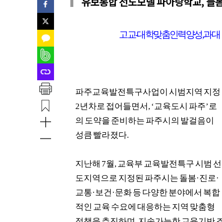
유보통합 선도모델 파아랑학교, 늘
고교
-
대학 맞춤인력 양성
,
과대
파주교육발전특구사업이 시범지역 지정
2
년차로 접어들면서
, ‘
교육도시 파주
’
로
의 도약을 준비하는 파주시의 발걸음이
성큼 빨라졌다
.
지난해
7
월
,
교육부 교육발전특구 시범 선
도지역으로 지정된 파주시는 돌봄
·
진로
·
교통
·
보건
·
문화 등 다양한 분야에서 복합
적인 교육 수요에 대응하는 지역 맞춤형
정책을 추진하며
,
지속가능한 교육기반 