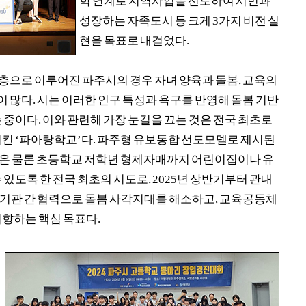
학 연계로 지역사업을 선도하여 시민과
성장하는 자족도시 등 크게
3
가지 비전 실
현을 목표로 내걸었다
.
령층으로 이루어진 파주시의 경우 자녀 양육과 돌봄
,
교육의
이 많다
.
시는 이러한 인구 특성과 욕구를 반영해 돌봄 기반
는 중이다
.
이와 관련해 가장 눈길을 끄는 것은 전국 최초로
시킨
‘
파아랑학교
’
다
.
파주형 유보통합 선도모델로 제시된
은 물론 초등학교 저학년 형제자매까지 어린이집이나 유
 있도록 한 전국 최초의 시도로
, 2025
년 상반기부터 관내
기관 간 협력으로 돌봄 사각지대를 해소하고
,
교육공동체
지향하는 핵심 목표다
.