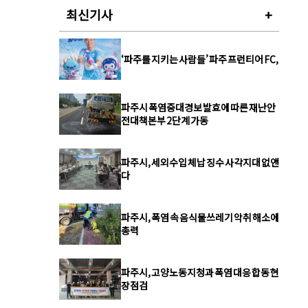
최신기사
+
‘파주를 지키는 사람들’ 파주 프런티어 FC,
파주시 폭염중대경보 발효에 따른 재난안
전대책본부 2단계 가동
파주시, 세외수입 체납 징수 사각지대 없앤
다
파주시, 폭염 속 음식물쓰레기 악취 해소에
총력
파주시, 고양노동지청과 폭염 대응 합동 현
장점검