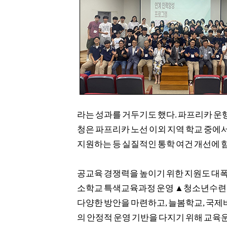
라는 성과를 거두기도 했다
.
파프리카 운
청은 파프리카 노선 이외 지역 학교 중에
지원하는 등 실질적인 통학 여건 개선에 
공교육 경쟁력을 높이기 위한 지원도 대폭
소학교 특색교육과정 운영
▲
청소년수련관
다양한 방안을 마련하고
,
늘봄학교
,
국제
의 안정적 운영 기반을 다지기 위해 교육