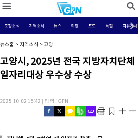
도정소식
지역소식
뉴스
의정
포토
특집
자유게시
채
뉴스홈
>
지역소식
>
고양
널
명
기
고양시, 2025년 전국 지방자치단체
:
사
제
일자리대상 우수상 수상
목
:
2025-10-02 15:42 | 입력 : GPN