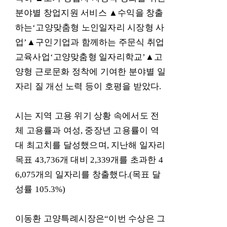
분야별 창업지원 서비스
▲
수익을 창출
하는
‘
고양맞춤형 노인일자리 시장형 사
업
’
▲
구인기업과 함께하는 주문식 취업
교육사업
‘
고양맞춤형 일자리학교
’
▲
고
양형 근로문화 정착에 기여한 분야별 일
자리 질 개선 노력 등이 호평을 받았다
.
시는 지역 고용 위기 상황 속에서도 전
체 고용률과 여성
,
중장년 고용률이 역
대 최고치를 달성했으며
,
지난해 일자리
목표
43,736
개 대비
2,339
개를 초과한
4
6,075
개의 일자리를 창출했다
.(
목표 달
성률
105.3%)
이동환 고양특례시장은
“
이번 수상은 그