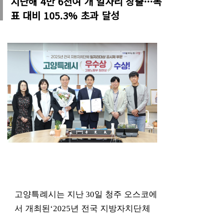
지난해 4만 6천여 개 일자리 창출…목
표 대비 105.3% 초과 달성
고양특례시는 지난
30
일 청주 오스코에
서 개최된
‘2025
년 전국 지방자치단체