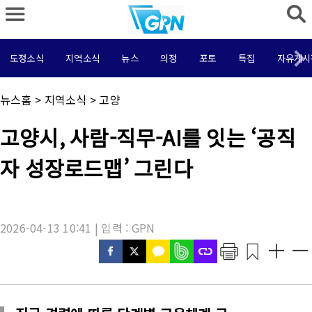
도정소식
지역소식
뉴스
의정
포토
특집
자유게시
채
뉴스홈
>
지역소식
>
고양
널
명
기
고양시, 사람-직무-AI를 잇는 ‘공직
:
사
제
자 성장로드맵’ 그린다
목
:
2026-04-13 10:41 | 입력 : GPN