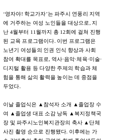
‘
영자야
!
학교가자
’
는 파주시 연풍리 지역
에 거주하는 여성 노인들을 대상으로
,
지
난
4
월부터
11
월까지 총
12
회에 걸쳐 진행
된 교육 프로그램이다
.
이번 프로그램은
노년기 여성들의 인권 인식 향상과 사회
참여 확대를 목표로
,
역사
·
음악
·
체육
·
미술
·
디지털 활용 등 다양한 주제의 학습과 체
험을 통해 삶의 활력을 높이는 데 중점을
두었다
.
이날 졸업식은
▲
참석자 소개
▲
졸업장 수
여
▲
졸업생 대표 소감 낭독
▲
복지정책국
장 및 파주시노인복지관장의 축사
▲
단체
사진 촬영 순으로 진행됐다
.
이후에는 가