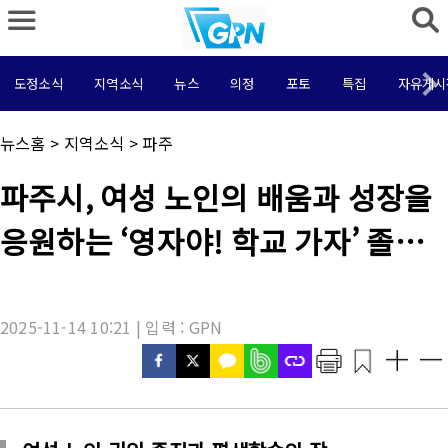
도정소식
지역소식
뉴스
의정
포토
특집
자유게시
채
뉴스홈
>
지역소식
>
파주
널
명
기
파주시, 여성 노인의 배움과 성장을
:
사
제
응원하는 ‘영자야! 학교 가자’ 졸업
목
:
식
2025-11-14 10:21 | 입력 : GPN