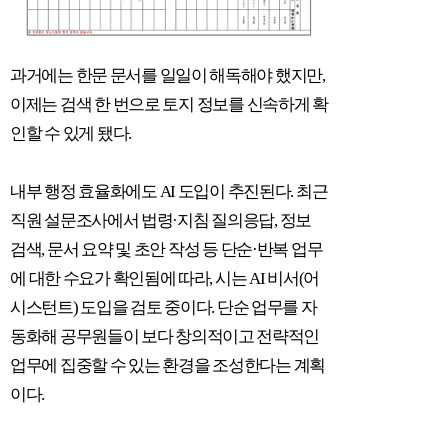
과거에는 한문 문서를 일일이 해독해야 했지만
,
이제는 검색 한 번으로 토지 정보를 신속하게 확
인할 수 있게 됐다
.
내부 행정 효율화에도
AI
도입이 추진된다
.
최근
직원 설문조사에서 법령
·
지침 질의응답
,
정보
검색
,
문서 요약 및 초안 작성 등 단순
·
반복 업무
에 대한 수요가 확인됨에 따라
,
시는
AI
비서
(
어
시스턴트
)
도입을 검토 중이다
.
단순 업무를 자
동화해 공무원들이 보다 창의적이고 전략적인
업무에 집중할 수 있는 환경을 조성한다는 계획
이다
.