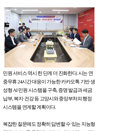
민원 서비스 역시 한 단계 더 진화한다
.
시는 연
중무휴
24
시간 대응이 가능한 카카오톡 기반 생
성형
AI
민원 시스템을 구축
,
증명 발급과 세금
납부
,
복지
·
건강 등 고양시와 중앙부처의 행정
시스템을 연계할 계획이다
.
복잡한 질문에도 정확히 답변할 수 있는 지능형