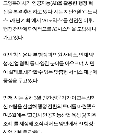
고양특례시가 인공지능
(AI)
을 활용한 행정 혁
신을 본격 추진하고 있다
.
시는 지난
7
월
‘G-
노믹
스
5
개년 계획
’
에서
‘AI
노믹스
’
를 선언한 이후
,
행정 전반에 단계적으로
AI
시스템을 도입해 나
가고 있다
.
이번 혁신은 내부 행정과 민원 서비스
,
인재 양
성
,
산업 협력 등 다양한 분야를 아우르며
,
시민
이 실제로 체감할 수 있는 맞춤형 서비스 제공에
중점을 두고 있다
.
먼저
,
시는 올해
3
월 민간 전문가가 이끄는
AI
혁
신
TF
팀을 신설해 행정 전환의 토대를 마련했으
며
, 5
월에는
‘
고양시 인공지능산업 육성 및 지원
조례
’
를 제정해 조직과 제도 양면에서
AI
행정
·
산업 기반을 갖췄다
.