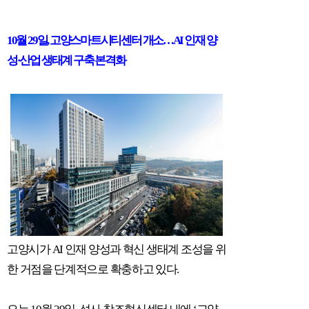
10
월
29
일
,
고양스마트시티센터 개소
…
AI
인재 양
성
·
산업 생태계 구축 본격화
고양시가
AI
인재 양성과 혁신 생태계 조성을 위
한 거점을 단계적으로 확충하고 있다
.