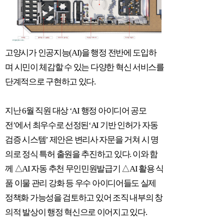
고양시가 인공지능
(AI)
을 행정 전반에 도입하
며 시민이 체감할 수 있는 다양한 혁신 서비스를
단계적으로 구현하고 있다
.
지난
6
월 직원 대상
‘AI
행정 아이디어 공모
전
’
에서 최우수로 선정된
‘AI
기반 인허가 자동
검증 시스템
’
제안은 변리사 자문을 거쳐 시 명
의로 정식 특허 출원을 추진하고 있다
.
이와 함
께
△
AI
자동 추천 무인민원발급기
△
AI
활용 식
품 이물 관리 강화 등 우수 아이디어들도 실제
정책화 가능성을 검토하고 있어 조직 내부의 창
의적 발상이 행정 혁신으로 이어지고 있다
.