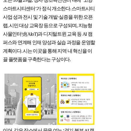
오는
10
월
29
일
,
성사 창조혁신센터 내에
‘
고양
스마트시티센터
’
가 정식 개소한다
.
스마트시티
사업 성과 전시 및 기술 개발
·
실증을 위한 오픈
랩
,
시민 대상 교육장 등으로 구성되며
,
지능형
사물인터넷
(AIoT)
과 디지털트윈 교육 등
AI
캠
퍼스와 연계해 인재 양성과 실습 과정을 운영할
계획이다
.
시는 이곳을 통해 지역 내 혁신을 이
끌 플랫폼을 구축한다는 구상이다
.
이어
,
같은 장소에서 문을 여는
‘
경기 북부
AI
캠