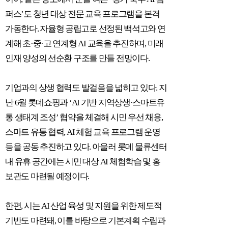
퍼스
’
도 청년 대상 전문 교육 프로그램을 본격
가동한다
.
자율형 공립고로 선정된 백석고와 연
계해 초
·
중
·
고 연계형
AI
교육을 추진하며
,
미래
인재 양성의 선순환 구조를 만들 전망이다
.
기업과의 상생 협력도 발걸음을 넓히고 있다
.
지
난
6
월 롯데쇼핑과
‘AI
기반 지역상생
·
스마트유
통 생태계 조성
’
협약을 체결해 시민 우선 채용
,
스마트 유통 협력
, AI
체험 교육 프로그램 운영
등을 공동 추진하고 있다
.
아울러 롯데 물류센터
내 유휴 공간에는 시민 대상
AI
체험학습 및 홍
보관도 마련될 예정이다
.
한편
,
시는
AI
산업 육성 및 지원을 위한 제도적
기반도 마련돼
,
이를 바탕으로 기본계획 수립과