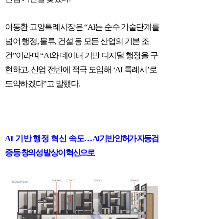
이동환 고양특례시장은
“AI
는 순수 기술단계를
넘어 행정
,
물류
,
건설 등 모든 산업의 기본 조
건
”
이라며
“AI
와 데이터 기반 디지털 행정을 구
현하고
,
산업 전반에 적극 도입해
‘AI
특례시
’
로
도약하겠다
”
고 말했다
.
AI
기반 행정 혁신 속도
…
AI
기반 인허가 자동검
증 등 창의성 발상이 혁신으로