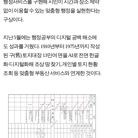
행정서비스를 구현해 시민이 시간과 장소 제약
없이 이용할 수 있는 맞춤형 행정을 실현한다는
구상이다
.
지난
5
월에는 행정공부의 디지털 공백 해소에
도 성과를 거뒀다
. 1910
년부터
1975
년까지 작성
된 구
(
舊
)
토지대장
13
만여 면을
AI
로 전면 한글
화
·
디지털화해 조상 땅 찾기
,
개인별 토지 현황
조회 등 맞춤형 부동산 서비스와 연계한 것이다
.