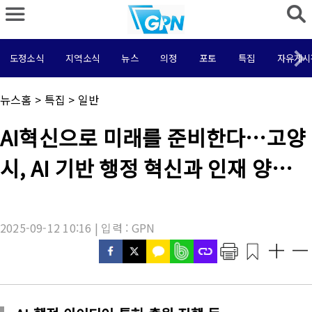
도정소식
지역소식
뉴스
의정
포토
특집
자유게시
채
뉴스홈
>
특집
>
일반
널
명
기
AI혁신으로 미래를 준비한다…고양
:
사
제
시, AI 기반 행정 혁신과 인재 양성
목
:
본격 추진
2025-09-12 10:16 | 입력 : GPN