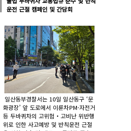
불법 두바퀴차 교통법규 준수 및 반칙
운전 근절 캠페인 및 간담회
일산동부경찰서는 10일 일산동구 ‘문
화광장’ 앞 도로에서 이륜차PM·자전거
등 두바퀴차의 고위험‧고비난 위반행
위로 인한 사고예방 및 반칙운전 근절