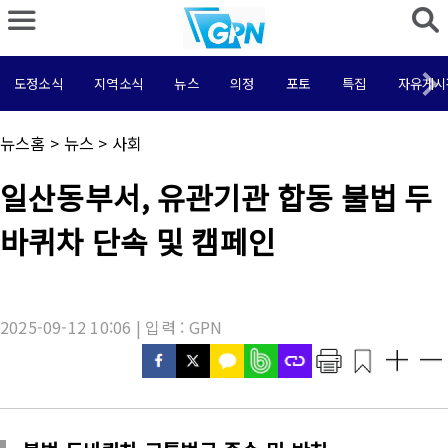
도정소식
지역소식
뉴스
의정
포토
특집
자유게시
채
뉴스홈
>
뉴스
>
사회
널
명
기
일산동부서, 유관기관 합동 불법 두
:
사
제
바퀴차 단속 및 캠페인
목
:
2025-09-12 10:06 | 입력 : GPN