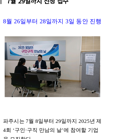
7월 29일까지 신청 접수
8
월
26
일부터
28
일까지
3
일 동안 진행
파주시는
7
월
8
일부터
29
일까지
2025
년 제
4
회
‘
구인
·
구직 만남의 날
’
에 참여할 기업