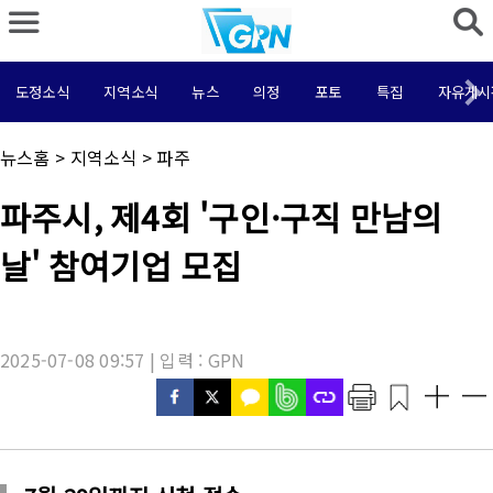
도정소식
지역소식
뉴스
의정
포토
특집
자유게시
채
뉴스홈
>
지역소식
>
파주
널
명
기
파주시, 제4회 '구인·구직 만남의
:
사
제
날' 참여기업 모집
목
:
2025-07-08 09:57 | 입력 : GPN