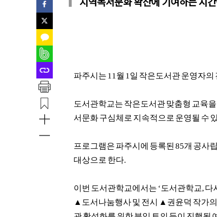
지역독서문화 확산에 기여하는 시간
파주시는
11
월
1
일 작은도서관 운영자의 
도서관학교는 작은도서관 맞춤형 교육을
서문화 구심체로 지속적으로 운영될 수 
프로그램은 파주시에 등록된
85
개 공사
대상으로 한다
.
이번 도서관학교에서는
‘
도서관학교
,
다
▲
도서나눔행사 및 전시
▲
권윤덕 작가의
관 활성화를 위한 분임 토의 등이 진행될