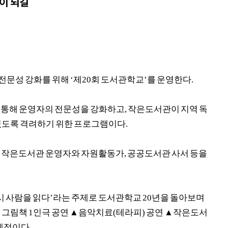
이 되길
전문성 강화를 위해
‘
제
20
회 도서관학교
’
를 운영한다
.
 통해 운영자의 전문성을 강화하고
,
작은도서관이 지역 독
있도록 격려하기 위한 프로그램이다
.
립작은도서관 운영자와 자원활동가
,
공공도서관 사서 등을
시 사람을 읽다
’
라는 주제로 도서관학교
20
년을 돌아보며
 그림책
1
인극 공연
▲
음악치료
(
테라피
)
공연
▲
작은도서
 예정이다
.