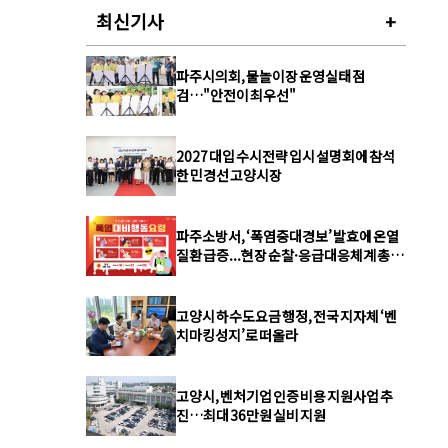
최신기사
+
파주시의회, 물놀이장 운영실태 점
검…"안전이 최우선"
2027 대입 수시전략 입시 설명회에 참석
한 민경선 고양시장
파주소방서, ‘폭염중대경보’ 발효에 온열
질환 급증...현장 순찰·응급대응체계 총력
강화
고양시 하수도요금 행정, 전국 지자체 ‘벤
치마킹성지’로 떠올라
고양시, 벤처기업 인증 비용 지원사업 추
진…최대 36만원 실비 지원