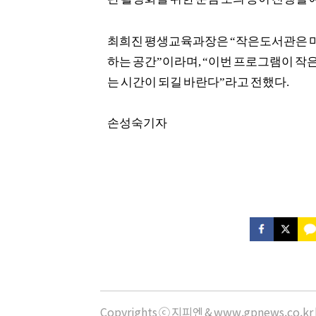
최희진 평생교육과장은
“
작은도서관은 마
하는 공간
”
이라며
, “
이번 프로그램이 작
는 시간이 되길 바란다
”
라고 전했다
.
손성숙기자
Copyrights ⓒ 지피엔 & www.gpnews.co.