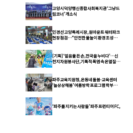
고양시 덕양행신종합사회복지관 ‘그냥드
림코너’ 개소식
민경선 고양특례시장, 원마운트 워터파크
현장점검…“안전한 물놀이 환경 조성에
최선”
[기획] ‘얼음물 든 손,전국을 누비다’…신
천지자원봉사단,기록적 폭염 속 온열질환
예방 총력
파주교육지원청, 온동네 돌봄·교육센터
‘늘상상해봄’ 여름방학 프로그램 학부모·
학생 큰 호응
‘파주를 지키는 사람들’ 파주 프런티어 FC,