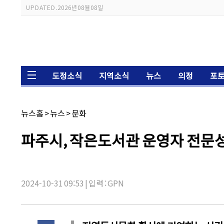
스크롤 이동 상태바
UPDATED.
2026년 08월 08일
도정소식
지역소식
뉴스
의정
포
채
뉴스홈
>
뉴스
>
문화
널
명:
기
파주시, 작은도서관 운영자 전문성
사
제
목:
2024-10-31 09:53 | 입력 : GPN