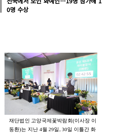
전국에서 모인 화예인…19명 참가해 1
0명 수상
재단법인 고양국제꽃박람회
(
이사장 이
동환
)
는 지난
4
월
29
일
,
30
일
이틀간 화