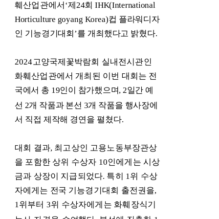
훼산업관에서
‘
제
24
회
IHK(International
Horticulture goy
ang Korea)
컵 플라워디자
인 기능경기대회
’
를 개최했다고 밝혔다
.
2024
고양국제꽃박람회 실내전시관인
화훼산업관에서 개최된 이번
대회
는 전
국에서 총
19
인이 참가했으며
, 2
일간 예
선
2
개 작품과 본선
3
개
작품을 행사장에
서 직접 제작해 경연을 펼쳤다
.
대회 결과
,
최고상인 고용노동부장관상
을 포함한 상위 수상자
10
인
에게
는 시상
금과 상장이 지급되었다
.
특히
1
위 수상
자에게는
전국
기
능경기대회 출전권을
,
1
위부터
3
위 수상자에게는 화훼장식기