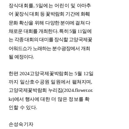
장식대회를
, 5
일에는 어린이 및
아마추
어 꽃장식 대회 등 꽃박람회 기간에 화훼
문화 확산을
위해
다양한 분야에 걸쳐 다
채로운 대회를 개최한다
.
특히
5
월
11
일에
는
각종 대회의 대미를 장식할 고양국제꽃
어워드쇼가 노래하는 분수광장에서
개최
될 예정이다
.
한편
2024
고양국제꽃박람회는
5
월
12
일
까지 일산호수공원 일원에서
펼쳐지며
,
고양국제꽃박람회 누리집
(2024.flower.or.
kr)
에서 행사에 대한
더 많은 정보를 확
인할 수 있다
.
손성숙기자