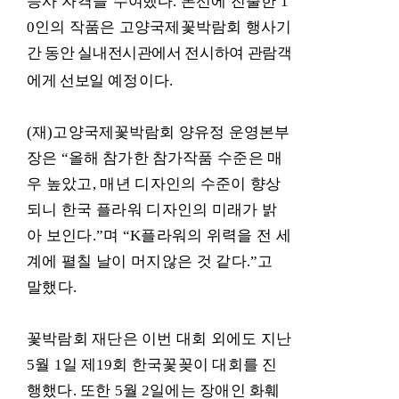
능사
자격을
수여했다
.
본선에 진출한
1
0
인의 작품은 고양국제꽃박람회 행
사
기
간 동안 실내전시관에서 전시하여 관람객
에게 선보일
예정이다
.
(
재
)
고양국제꽃박람회 양유정 운영본부
장은
“
올해 참가한 참가작
품 수준은 매
우 높았고
,
매년 디자인의 수준이 향상
되니 한국 플라워 디자인의 미래가 밝
아 보인다
.”
며
“K
플라워의 위력을 전 세
계에 펼칠 날이 머지않은 것 같다
.”
고
말했다
.
꽃박람회 재단은 이번 대회 외에도 지난
5
월
1
일 제
19
회 한국꽃꽂이 대회를 진
행했다
.
또한
5
월
2
일에는 장애인 화훼