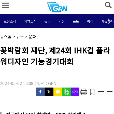
도정소식
지역소식
뉴스
의정
포토
특집
자유게시
채
뉴스홈
>
뉴스
>
문화
널
명
기
꽃박람회 재단, 제24회 IHK컵 플라
:
사
제
워디자인 기능경기대회
목
:
2024-05-02 15:08 | 입력 : GPN