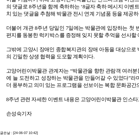
의 댓글로
8
주년을 함께 축하하는
‘8
글자 축하 메시지 이벤
치 있는 댓글을 추첨해 박물관 전시 연계 기념품 등을 제공
더불어 개관
8
주년 당일인
7
일에는 박물관에 입장하는 첫 
편지를 동봉한 럭키박스를 증정해 잊지 못할 추억을 선사할
그밖에 고양시 장애인 종합복지관의 장애 아동을 대상으로
의 긴밀한 상생 협력을 도모할 계획이다
.
고양어린이박물관 관계자는
“
박물관을 향한 관람객 여러분
에 늘 도전하고 성장하는 박물관을 만들어갈 수 있었다
”
라
더 풍부하고 의미 있는 프로그램을 선보이는 복합 문화공간
8
주년 관련 자세한 이벤트 내용은 고양어린이박물관 인스
손성숙기자
글쓴날 : [24-06-07 10:42]