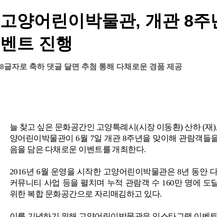
고양어린이박물관, 개관 8주년
벤트 진행
8글자로 축하 댓글 달면 추첨 통해 다채로운 경품 제공
늘 찾고 싶은 문화공간인 고양특례시
(
시장 이동환
)
산하
(
재
)
양어린이박물관이
6
월
7
일 개관
8
주년을 맞이해 관람객들을
음을 담은 다채로운 이벤트를 개최한다
.
2016
년
6
월 운영을 시작한 고양어린이박물관은
8
년 동안 
커뮤니티 사업 등을 펼치며 누적 관람객 수
160
만 명에 도
위한 복합 문화공간으로 자리매김하고 있다
.
이를 기념하기 위해 고양어린이박물관은 인스타그램 이벤